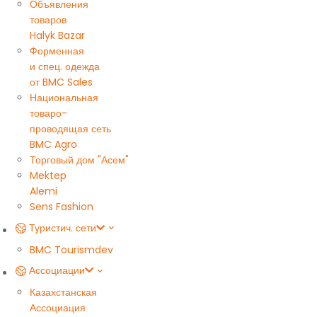
Объявления
товаров
Halyk Bazar
Форменная
и спец. одежда
от BMC Sales
Национальная
товаро-
проводящая сеть
BMC Agro
Торговый дом "Асем"
Mektep
Alemi
Sens Fashion
Туристич. сети
BMC Tourism
dev
Ассоциации
Казахстанская
Ассоциация