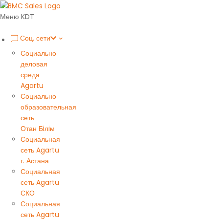
Меню KDT
Соц. сети
Социально
деловая
среда
Agartu
Социально
образовательная
сеть
Отан Бiлiм
Социальная
сеть Agartu
г. Астана
Социальная
сеть Agartu
СКО
Социальная
сеть Agartu