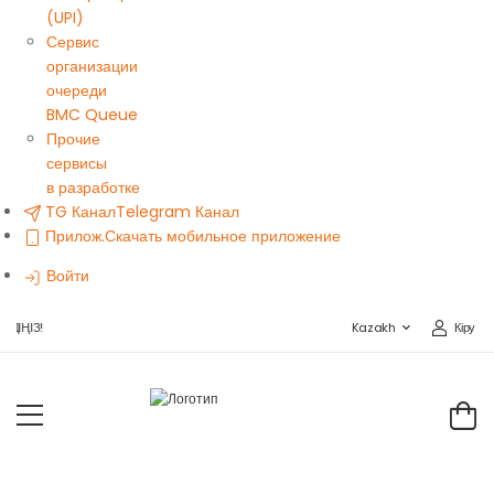
(UPI)
Сервис
организации
очереди
BMC Queue
Прочие
сервисы
в разработке
TG Канал
Telegram Канал
Прилож.
Скачать мобильное приложение
Войти
Кіру
ІҢІЗ!
Kazakh