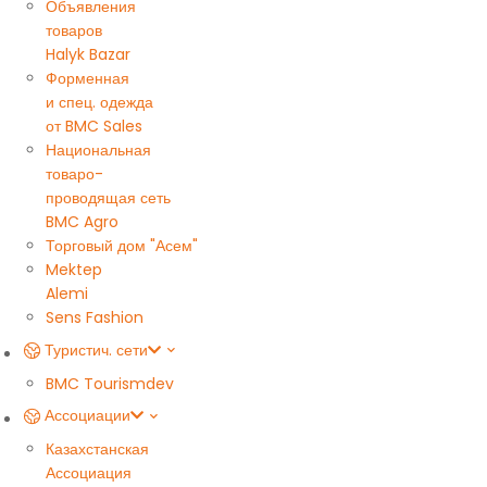
Объявления
товаров
Halyk Bazar
Форменная
и спец. одежда
от BMC Sales
Национальная
товаро-
проводящая сеть
BMC Agro
Торговый дом "Асем"
Mektep
Alemi
Sens Fashion
Туристич. сети
BMC Tourism
dev
Ассоциации
Казахстанская
Ассоциация