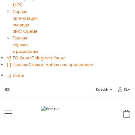
(UPI)
Сервис
организации
очереди
BMC Queue
Прочие
сервисы
в разработке
TG Канал
Telegram Канал
Прилож.
Скачать мобильное приложение
Войти
Кіру
ІҢІЗ!
Kazakh