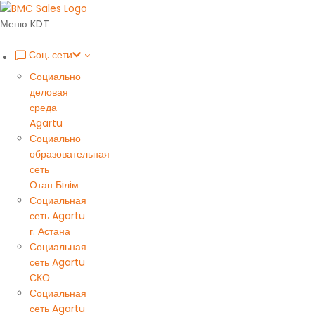
Меню KDT
Соц. сети
Социально
деловая
среда
Agartu
Социально
образовательная
сеть
Отан Бiлiм
Социальная
сеть Agartu
г. Астана
Социальная
сеть Agartu
СКО
Социальная
сеть Agartu