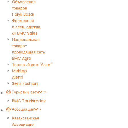
Объявления
товаров
Halyk Bazar
Форменная
и спец. одежда
от BMC Sales
Национальная
товаро-
проводящая сеть
BMC Agro
Торговый дом "Асем"
Mektep
Alemi
Sens Fashion
Туристич. сети
BMC Tourism
dev
Ассоциации
Казахстанская
Ассоциация