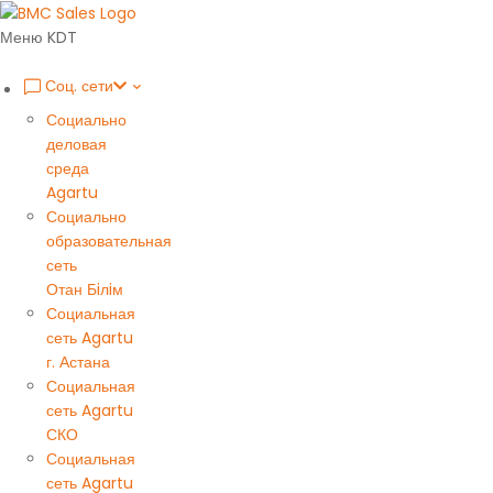
Меню KDT
Соц. сети
Социально
деловая
среда
Agartu
Социально
образовательная
сеть
Отан Бiлiм
Социальная
сеть Agartu
г. Астана
Социальная
сеть Agartu
СКО
Социальная
сеть Agartu