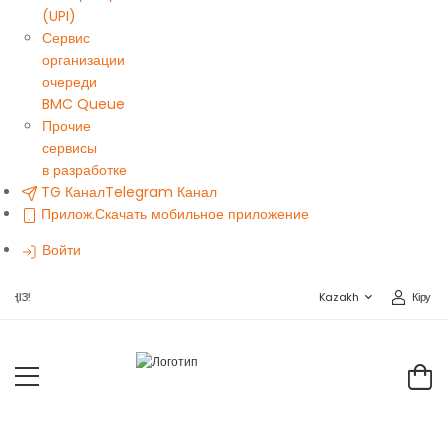
(UPI)
Сервис
организации
очереди
BMC Queue
Прочие
сервисы
в разработке
TG Канал
Telegram Канал
Прилож.
Скачать мобильное приложение
Войти
Кіру
ҢІЗ!
Kazakh