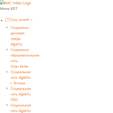
Меню KDT
Соц. сети
Социально
деловая
среда
Agartu
Социально
образовательная
сеть
Отан Бiлiм
Социальная
сеть Agartu
г. Астана
Социальная
сеть Agartu
СКО
Социальная
сеть Agartu