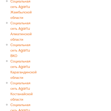
Социальная
сеть Agartu
Жамбылской
области
Социальная
сеть Agartu
Алматинской
области
Социальная
сеть Agartu
ВКО
Социальная
сеть Agartu
Карагандинской
области
Социальная
сеть Agartu
Костанайской
области
Социальная
сеть Agartu