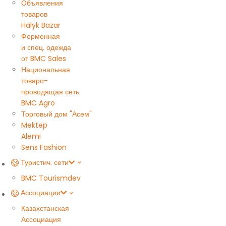
Объявления
товаров
Halyk Bazar
Форменная
и спец. одежда
от BMC Sales
Национальная
товаро-
проводящая сеть
BMC Agro
Торговый дом "Асем"
Mektep
Alemi
Sens Fashion
Туристич. сети
BMC Tourism
dev
Ассоциации
Казахстанская
Ассоциация