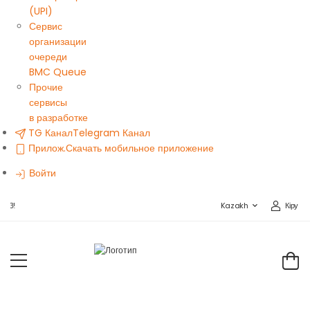
(UPI)
Сервис
организации
очереди
BMC Queue
Прочие
сервисы
в разработке
TG Канал
Telegram Канал
Прилож.
Скачать мобильное приложение
Войти
Кіру
BMC SALES STORE-ҒА ҚОШ КЕЛДІҢІЗ!
Kazakh