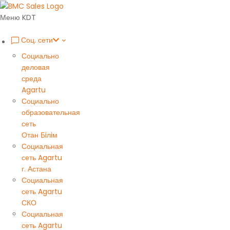
Меню KDT
Соц. сети
Социально
деловая
среда
Agartu
Социально
образовательная
сеть
Отан Бiлiм
Социальная
сеть Agartu
г. Астана
Социальная
сеть Agartu
СКО
Социальная
сеть Agartu