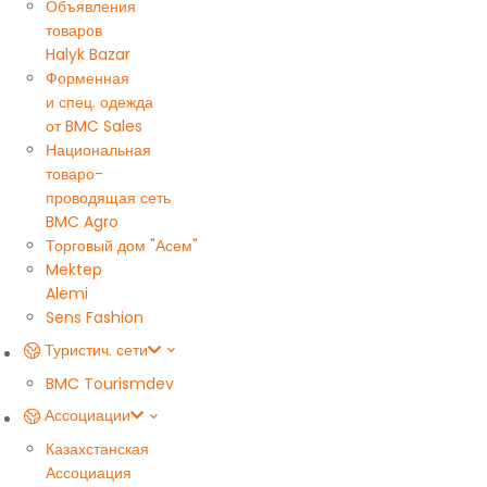
Объявления
товаров
Halyk Bazar
Форменная
и спец. одежда
от BMC Sales
Национальная
товаро-
проводящая сеть
BMC Agro
Торговый дом "Асем"
Mektep
Alemi
Sens Fashion
Туристич. сети
BMC Tourism
dev
Ассоциации
Казахстанская
Ассоциация