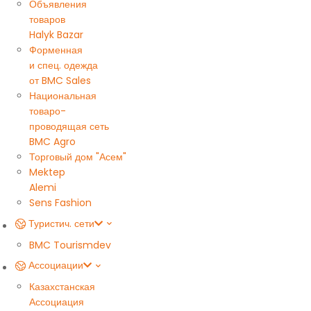
Объявления
товаров
Halyk Bazar
Форменная
и спец. одежда
от BMC Sales
Национальная
товаро-
проводящая сеть
BMC Agro
Торговый дом "Асем"
Mektep
Alemi
Sens Fashion
Туристич. сети
BMC Tourism
dev
Ассоциации
Казахстанская
Ассоциация