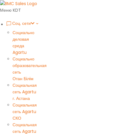
Меню KDT
Соц. сети
Социально
деловая
среда
Agartu
Социально
образовательная
сеть
Отан Бiлiм
Социальная
сеть Agartu
г. Астана
Социальная
сеть Agartu
СКО
Социальная
сеть Agartu