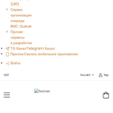
(UPI)
Сервис
организации
очереди
BMC Queue
Прочие
сервисы
в разработке
TG Канал
Telegram Канал
Прилож.
Скачать мобильное приложение
Войти
Кіру
ҢІЗ!
Kazakh