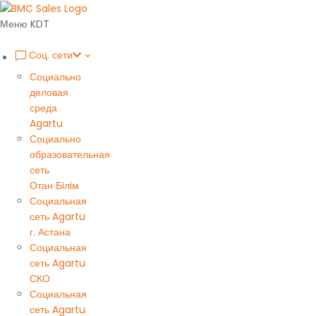
Меню KDT
Соц. сети
Социально
деловая
среда
Agartu
Социально
образовательная
сеть
Отан Бiлiм
Социальная
сеть Agartu
г. Астана
Социальная
сеть Agartu
СКО
Социальная
сеть Agartu