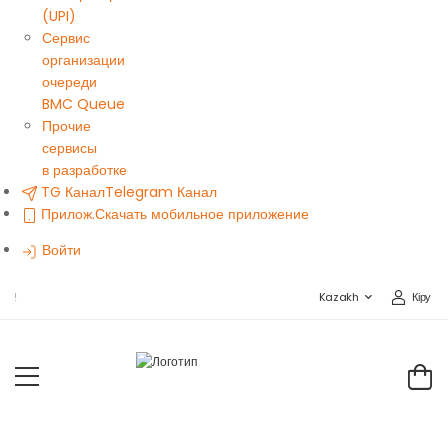
(UPI)
Сервис
организации
очереди
BMC Queue
Прочие
сервисы
в разработке
TG Канал
Telegram Канал
Прилож.
Скачать мобильное приложение
Войти
Кіру
BMC SALES STORE-ҒА ҚОШ КЕЛДІҢІЗ!
Kazakh