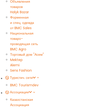
Объявления
товаров
Halyk Bazar
Форменная
и спец. одежда
от BMC Sales
Национальная
товаро-
проводящая сеть
BMC Agro
Торговый дом "Асем"
Mektep
Alemi
Sens Fashion
Туристич. сети
BMC Tourism
dev
Ассоциации
Казахстанская
Ассоциация