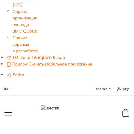
(UPI)
Сервис
организации
очереди
BMC Queue
Прочие
сервисы
в разработке
TG Канал
Telegram Канал
Прилож.
Скачать мобильное приложение
Войти
Кіру
ҢІЗ!
Kazakh