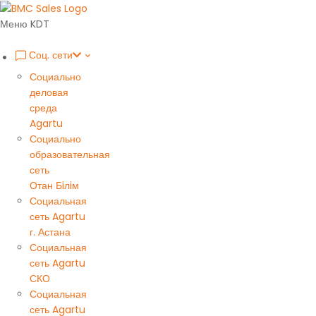
Меню KDT
Соц. сети
Социально
деловая
среда
Agartu
Социально
образовательная
сеть
Отан Бiлiм
Социальная
сеть Agartu
г. Астана
Социальная
сеть Agartu
СКО
Социальная
сеть Agartu