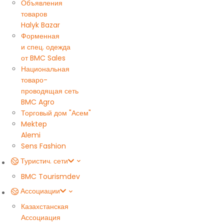
Объявления
товаров
Halyk Bazar
Форменная
и спец. одежда
от BMC Sales
Национальная
товаро-
проводящая сеть
BMC Agro
Торговый дом "Асем"
Mektep
Alemi
Sens Fashion
Туристич. сети
BMC Tourism
dev
Ассоциации
Казахстанская
Ассоциация