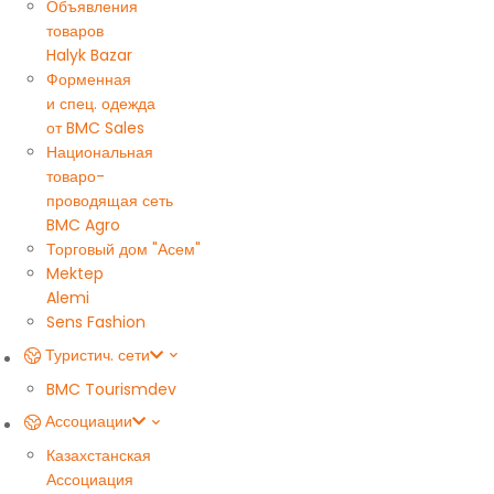
Объявления
товаров
Halyk Bazar
Форменная
и спец. одежда
от BMC Sales
Национальная
товаро-
проводящая сеть
BMC Agro
Торговый дом "Асем"
Mektep
Alemi
Sens Fashion
Туристич. сети
BMC Tourism
dev
Ассоциации
Казахстанская
Ассоциация