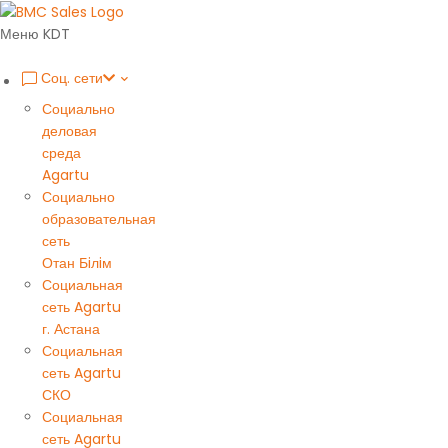
Меню KDT
Соц. сети
Социально
деловая
среда
Agartu
Социально
образовательная
сеть
Отан Бiлiм
Социальная
сеть Agartu
г. Астана
Социальная
сеть Agartu
СКО
Социальная
сеть Agartu