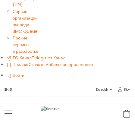
(UPI)
Сервис
организации
очереди
BMC Queue
Прочие
сервисы
в разработке
TG Канал
Telegram Канал
Прилож.
Скачать мобильное приложение
Войти
Кіру
ІҢІЗ!
Kazakh