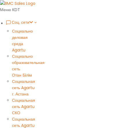
Меню KDT
Соц. сети
Социально
деловая
среда
Agartu
Социально
образовательная
сеть
Отан Бiлiм
Социальная
сеть Agartu
г. Астана
Социальная
сеть Agartu
СКО
Социальная
сеть Agartu