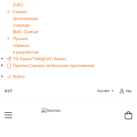
(UPI)
Сервис
организации
очереди
BMC Queue
Прочие
сервисы
в разработке
TG Канал
Telegram Канал
Прилож.
Скачать мобильное приложение
Войти
Кіру
ІҢІЗ!
Kazakh