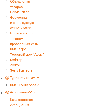
Объявления
товаров
Halyk Bazar
Форменная
и спец. одежда
от BMC Sales
Национальная
товаро-
проводящая сеть
BMC Agro
Торговый дом "Асем"
Mektep
Alemi
Sens Fashion
Туристич. сети
BMC Tourism
dev
Ассоциации
Казахстанская
Ассоциация