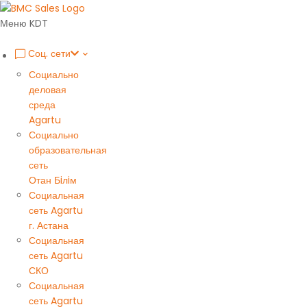
Меню KDT
Соц. сети
Социально
деловая
среда
Agartu
Социально
образовательная
сеть
Отан Бiлiм
Социальная
сеть Agartu
г. Астана
Социальная
сеть Agartu
СКО
Социальная
сеть Agartu