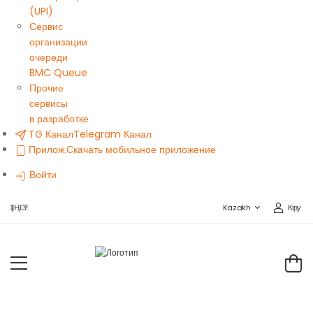
(UPI)
Сервис
организации
очереди
BMC Queue
Прочие
сервисы
в разработке
TG Канал
Telegram Канал
Прилож.
Скачать мобильное приложение
Войти
Кіру
ІҢІЗ!
Kazakh