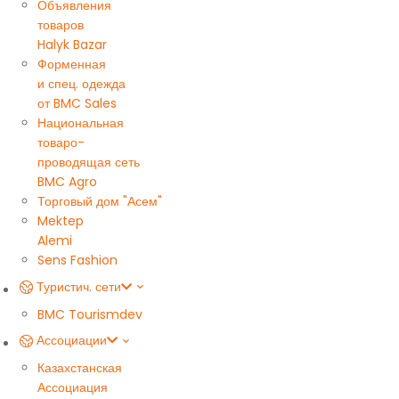
Объявления
товаров
Halyk Bazar
Форменная
и спец. одежда
от BMC Sales
Национальная
товаро-
проводящая сеть
BMC Agro
Торговый дом "Асем"
Mektep
Alemi
Sens Fashion
Туристич. сети
BMC Tourism
dev
Ассоциации
Казахстанская
Ассоциация