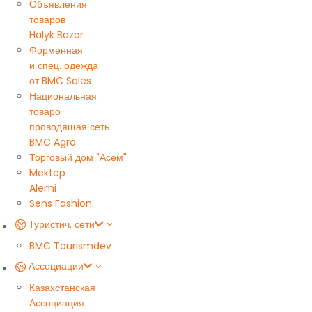
Объявления
товаров
Halyk Bazar
Форменная
и спец. одежда
от BMC Sales
Национальная
товаро-
проводящая сеть
BMC Agro
Торговый дом "Асем"
Mektep
Alemi
Sens Fashion
Туристич. сети
BMC Tourism
dev
Ассоциации
Казахстанская
Ассоциация