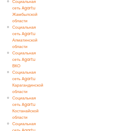
Социальная
сеть Agartu
Жамбылской
области
Социальная
сеть Agartu
Алматинской
области
Социальная
сеть Agartu
ВКО
Социальная
сеть Agartu
Карагандинской
области
Социальная
сеть Agartu
Костанайской
области
Социальная
сеть Agartu