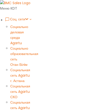
Меню KDT
Соц. сети
Социально
деловая
среда
Agartu
Социально
образовательная
сеть
Отан Бiлiм
Социальная
сеть Agartu
г. Астана
Социальная
сеть Agartu
СКО
Социальная
сеть Agartu